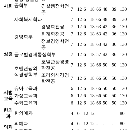
공학부
사회
경찰행정학전
7
12
6
18
66
48
39
130
공
사회복지학과
7
12
6
18
66
48
39
130
경영학전공
7
12
6
18
63
42
36
130
회계학전공
7
12
6
18
63
42
36
130
경영학부
정보경영학전
7
12
6
18
63
42
36
130
공
상경
글로벌경제통상학부
7
12
6
18
57
42
36
130
호텔관광경영
7
12
6
18
66
50
50
130
학전공
호텔관광외
식경영학부
조리외식경영
7
12
6
18
66
50
50
130
학전공
유아교육과
6
12
6
18
66
50
50
130
시범
가정교육과
6
12
6
18
66
50
50
130
교육
수힉교육과
6
12
6
18
66
50
50
130
한의
한의예과
4
6
12
12
-
-
-
80
과
의예과
4
6
12
12
-
-
-
80
의과