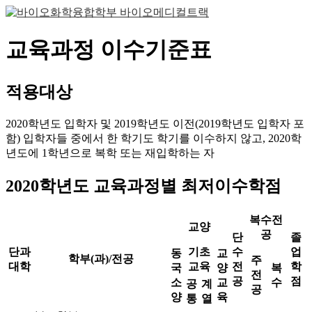
교육과정 이수기준표
적용대상
2020학년도 입학자 및 2019학년도 이전(2019학년도 입학자 포
함) 입학자들 중에서 한 학기도 학기를 이수하지 않고, 2020학
년도에 1학년으로 복학 또는 재입학하는 자
2020학년도 교육과정별 최저이수학점
복수전
교양
공
단
졸
단과
기초
수
업
동
교
학부(과)/전공
주
대학
교육
전
학
국
양
복
전
공
점
소
교
수
공
계
공
양
육
통
열