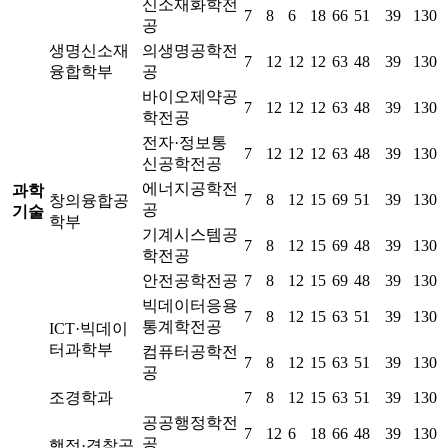
신소재화학전
7
8
6
18
66
51
39
130
공
생명신소재
의생명공학전
7
12
12
12
63
48
39
130
융합학부
공
바이오제약공
7
12
12
12
63
48
39
130
학전공
전자·정보통
7
12
12
12
63
48
39
130
신공학전공
에너지공학전
과학
7
8
12
15
69
51
39
130
창의융합공
공
기술
학부
기계시스템공
7
8
12
15
69
48
39
130
학전공
안전공학전공
7
8
12
15
69
48
39
130
빅데이터응용
7
8
12
15
63
51
39
130
통계학전공
ICT·빅데이
터과학부
컴퓨터공학전
7
8
12
15
63
51
39
130
공
조경학과
7
8
12
15
63
51
39
130
공공행정학전
7
12
6
18
66
48
39
130
공
행정·경찰공