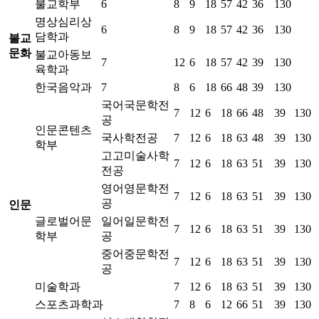
불교학부
6
8
9
18
57
42
36
130
명상심리상
6
8
9
18
57
42
36
130
담학과
불교
문화
불교아동보
7
12
6
18
57
42
39
130
육학과
한국음악과
7
8
6
18
66
48
39
130
국어국문학전
7
12
6
18
66
48
39
130
공
인문콘텐츠
국사학전공
7
12
6
18
63
48
39
130
학부
고고미술사학
7
12
6
18
63
51
39
130
전공
영어영문학전
7
12
6
18
63
51
39
130
공
인문
글로벌어문
일어일문학전
7
12
6
18
63
51
39
130
학부
공
중어중문학전
7
12
6
18
63
51
39
130
공
미술학과
7
12
6
18
63
51
39
130
스포츠과학과
7
8
6
12
66
51
39
130