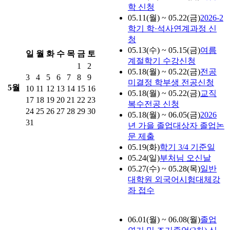
학 신청
05.11(월) ~ 05.22(금)
2026-2
학기 학·석사연계과정 신
청
05.13(수) ~ 05.15(금)
여름
일
월
화
수
목
금
토
계절학기 수강신청
1
2
05.18(월) ~ 05.22(금)
전공
3
4
5
6
7
8
9
미결정 학부생 전공신청
5월
10
11
12
13
14
15
16
05.18(월) ~ 05.22(금)
교직
17
18
19
20
21
22
23
복수전공 신청
24
25
26
27
28
29
30
05.18(월) ~ 06.05(금)
2026
31
년 가을 졸업대상자 졸업논
문 제출
05.19(화)
학기 3/4 기준일
05.24(일)
부처님 오신날
05.27(수) ~ 05.28(목)
일반
대학원 외국어시험대체강
좌 접수
06.01(월) ~ 06.08(월)
졸업