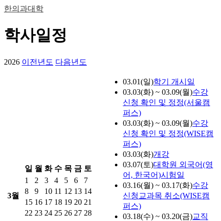
한의과대학
학사일정
2026
이전년도
다음년도
03.01(일)
학기 개시일
03.03(화) ~ 03.09(월)
수강
신청 확인 및 정정(서울캠
퍼스)
03.03(화) ~ 03.09(월)
수강
신청 확인 및 정정(WISE캠
퍼스)
03.03(화)
개강
03.07(토)
대학원 외국어(영
일
월
화
수
목
금
토
어, 한국어)시험일
1
2
3
4
5
6
7
03.16(월) ~ 03.17(화)
수강
8
9
10
11
12
13
14
3월
신청교과목 취소(WISE캠
15
16
17
18
19
20
21
퍼스)
22
23
24
25
26
27
28
03.18(수) ~ 03.20(금)
교직