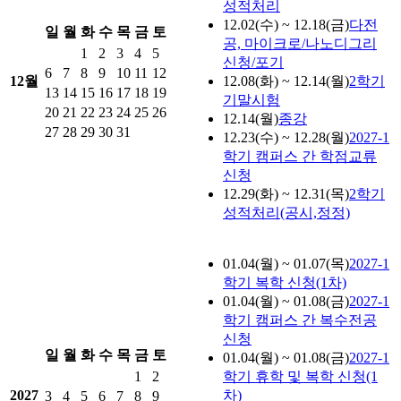
성적처리
12.02(수) ~ 12.18(금)
다전
일
월
화
수
목
금
토
공, 마이크로/나노디그리
1
2
3
4
5
신청/포기
6
7
8
9
10
11
12
12월
12.08(화) ~ 12.14(월)
2학기
13
14
15
16
17
18
19
기말시험
20
21
22
23
24
25
26
12.14(월)
종강
27
28
29
30
31
12.23(수) ~ 12.28(월)
2027-1
학기 캠퍼스 간 학점교류
신청
12.29(화) ~ 12.31(목)
2학기
성적처리(공시,정정)
01.04(월) ~ 01.07(목)
2027-1
학기 복학 신청(1차)
01.04(월) ~ 01.08(금)
2027-1
학기 캠퍼스 간 복수전공
신청
일
월
화
수
목
금
토
01.04(월) ~ 01.08(금)
2027-1
1
2
학기 휴학 및 복학 신청(1
2027
차)
3
4
5
6
7
8
9