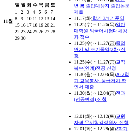
일
월
화
수
목
금
토
년 봄 졸업대상자 졸업논문
1
2
3
4
5
6
7
제출
11.17(화)
학기 3/4 기준일
8
9
10
11
12
13
14
11월
11.25(수) ~ 11.26(목)
일반
15
16
17
18
19
20
21
대학원 외국어시험대체강
22
23
24
25
26
27
28
좌 접수
29
30
11.25(수) ~ 11.27(금)
졸업
연기 및 조기졸업(2차) 신
청
11.25(수) ~ 11.27(금)
교직
복수(연계)전공 신청
11.30(월) ~ 12.03(목)
26-2학
기 교육봉사, 응급처치 확
인서 제출
11.30(월) ~ 12.04(금)
전과
(전공변경) 신청
12.01(화) ~ 12.12(토)
교원
자격 무시험검정원서 신청
12.01(화) ~ 12.28(월)
2학기