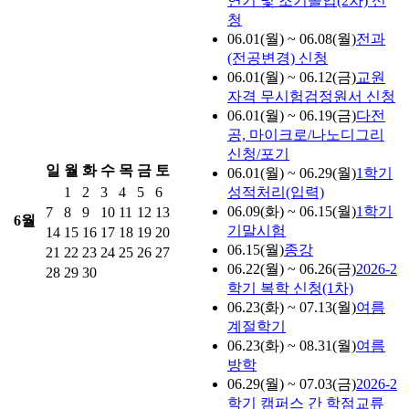
연기 및 조기졸업(2차) 신
청
06.01(월) ~ 06.08(월)
전과
(전공변경) 신청
06.01(월) ~ 06.12(금)
교원
자격 무시험검정원서 신청
06.01(월) ~ 06.19(금)
다전
공, 마이크로/나노디그리
신청/포기
일
월
화
수
목
금
토
06.01(월) ~ 06.29(월)
1학기
1
2
3
4
5
6
성적처리(입력)
06.09(화) ~ 06.15(월)
1학기
7
8
9
10
11
12
13
6월
기말시험
14
15
16
17
18
19
20
06.15(월)
종강
21
22
23
24
25
26
27
06.22(월) ~ 06.26(금)
2026-2
28
29
30
학기 복학 신청(1차)
06.23(화) ~ 07.13(월)
여름
계절학기
06.23(화) ~ 08.31(월)
여름
방학
06.29(월) ~ 07.03(금)
2026-2
학기 캠퍼스 간 학점교류