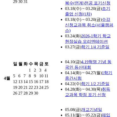
29
30
31
복수(연계)전공 포기신청
03.18(수) ~ 03.20(금)
조기
졸업 신청(1차)
03.18(수) ~ 03.20(금)
수강
신청교과목 취소(서울캠퍼
스)
03.24(화)
2026-1학기 학교
현장실습 오리엔테이션
03.27(금)
학기 1/4 기준일
04.10(금)
4.19혁명 기념 동
일
월
화
수
목
금
토
국인 등산대회
1
2
3
4
04.14(화) ~ 04.27(월)
1학기
5
6
7
8
9
10
11
4월
중간시험
12
13
14
15
16
17
18
04.22(수)
학기 1/2 기준일
19
20
21
22
23
24
25
04.28(화) ~ 04.30(목)
취득
26
27
28
29
30
교과목 학점 포기 신청
05.08(금)
개교기념일
05.11(월) ~ 05.22(금)
재입