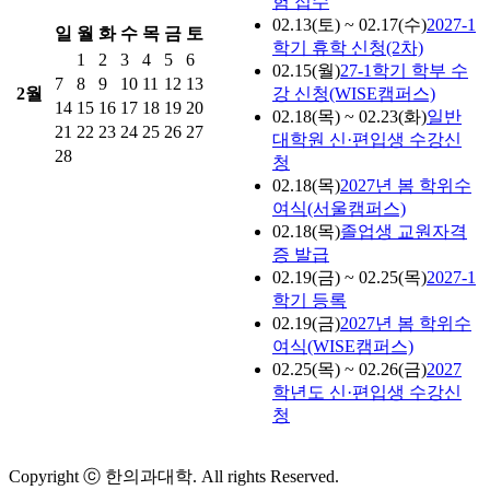
험 접수
02.13(토) ~ 02.17(수)
2027-1
일
월
화
수
목
금
토
학기 휴학 신청(2차)
1
2
3
4
5
6
02.15(월)
27-1학기 학부 수
7
8
9
10
11
12
13
2월
강 신청(WISE캠퍼스)
14
15
16
17
18
19
20
02.18(목) ~ 02.23(화)
일반
21
22
23
24
25
26
27
대학원 신·편입생 수강신
28
청
02.18(목)
2027년 봄 학위수
여식(서울캠퍼스)
02.18(목)
졸업생 교원자격
증 발급
02.19(금) ~ 02.25(목)
2027-1
학기 등록
02.19(금)
2027년 봄 학위수
여식(WISE캠퍼스)
02.25(목) ~ 02.26(금)
2027
학년도 신·편입생 수강신
청
Copyright ⓒ 한의과대학. All rights Reserved.