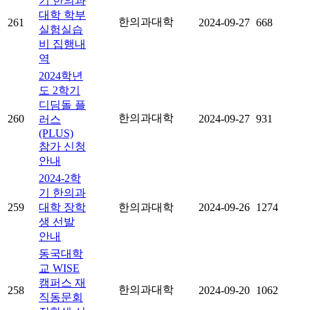
기 한의과
대학 학부
한의과대학
261
2024-09-27
668
실험실습
비 집행내
역
2024학년
도 2학기
디딤돌 플
한의과대학
260
2024-09-27
931
러스
(PLUS)
참가 신청
안내
2024-2학
기 한의과
259
대학 장학
한의과대학
2024-09-26
1274
생 선발
안내
동국대학
교 WISE
캠퍼스 재
한의과대학
258
2024-09-20
1062
직동문회