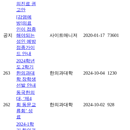
의진료 권
고안
[감염예
방]의료
인이 접종
공지
해야되는
사이트매니저
2020-01-17
73601
성인 예방
접종가이
드 안내
2024학년
도 2학기
263
한의과대
한의과대학
2024-10-04
1230
학 장학생
선발 안내
동국한의
대, ‘제4
262
회 동문교
한의과대학
2024-10-02
928
류회’ 성
료
2024-1학