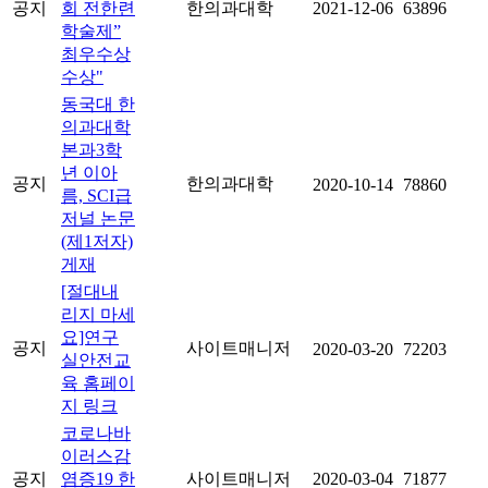
공지
회 전한련
한의과대학
2021-12-06
63896
학술제”
최우수상
수상"
동국대 한
의과대학
본과3학
년 이아
공지
한의과대학
2020-10-14
78860
름, SCI급
저널 논문
(제1저자)
게재
[절대내
리지 마세
요]연구
공지
사이트매니저
2020-03-20
72203
실안전교
육 홈페이
지 링크
코로나바
이러스감
공지
염증19 한
사이트매니저
2020-03-04
71877