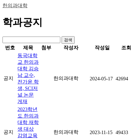
한의과대학
학과공지
검색
번호
제목
첨부
작성자
작성일
조회
동국대학
교 한의과
대학 김승
남 교수,
공지
한의과대학
2024-05-17
42694
전가윤 학
생, SCI저
널 논문
게재
2023학년
도 한의과
대학 재학
생 대상
공지
한의과대학
2023-11-15
49433
감염교육