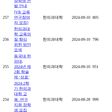
장학생 선
발 안내
[VR 교육
257
연구참여
한의과대학
2024-09-10
805
자 모집]
한의과대
학 교육의
256
질 향상
한의과대학
2024-09-10
796
위한 방안
모색
동국대 한
의대,
255
2024년 제
한의과대학
2024-09-10
951
2회 학술
제 ‘성료’
2024-2학
기 한의과
대학 교
254
한의과대학
2024-08-28
999
육․연구
지원 장학
생 모집