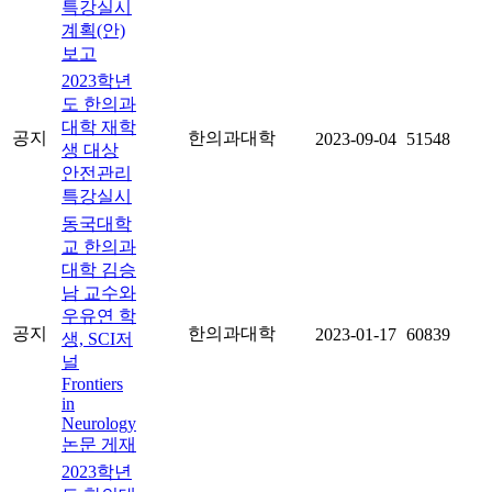
특강실시
계획(안)
보고
2023학년
도 한의과
대학 재학
공지
한의과대학
2023-09-04
51548
생 대상
안전관리
특강실시
동국대학
교 한의과
대학 김승
남 교수와
우유연 학
공지
한의과대학
2023-01-17
60839
생, SCI저
널
Frontiers
in
Neurology
논문 게재
2023학년