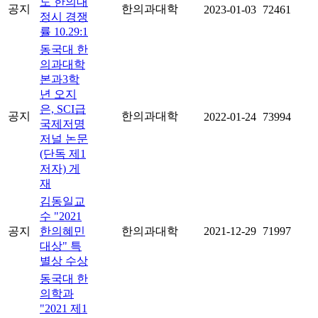
도 한의대
공지
한의과대학
2023-01-03
72461
정시 경쟁
률 10.29:1
동국대 한
의과대학
본과3학
년 오지
은, SCI급
공지
한의과대학
2022-01-24
73994
국제저명
저널 논문
(단독 제1
저자) 게
재
김동일교
수 "2021
공지
한의혜민
한의과대학
2021-12-29
71997
대상" 특
별상 수상
동국대 한
의학과
"2021 제1