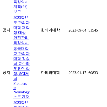
특강실시
계획(안)
보고
2023학년
도 한의과
대학 재학
공지
한의과대학
2023-09-04
51545
생 대상
안전관리
특강실시
동국대학
교 한의과
대학 김승
남 교수와
우유연 학
공지
한의과대학
2023-01-17
60833
생, SCI저
널
Frontiers
in
Neurology
논문 게재
2023학년