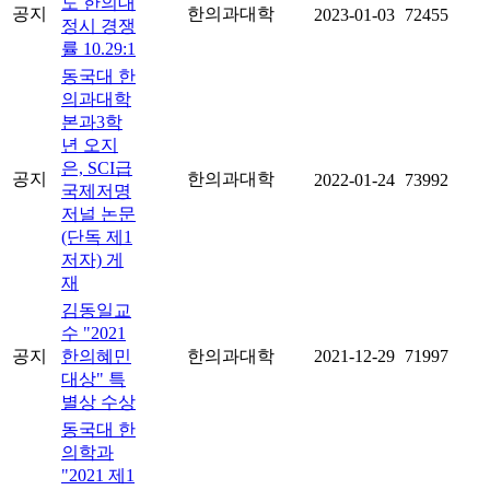
도 한의대
공지
한의과대학
2023-01-03
72455
정시 경쟁
률 10.29:1
동국대 한
의과대학
본과3학
년 오지
은, SCI급
공지
한의과대학
2022-01-24
73992
국제저명
저널 논문
(단독 제1
저자) 게
재
김동일교
수 "2021
공지
한의혜민
한의과대학
2021-12-29
71997
대상" 특
별상 수상
동국대 한
의학과
"2021 제1