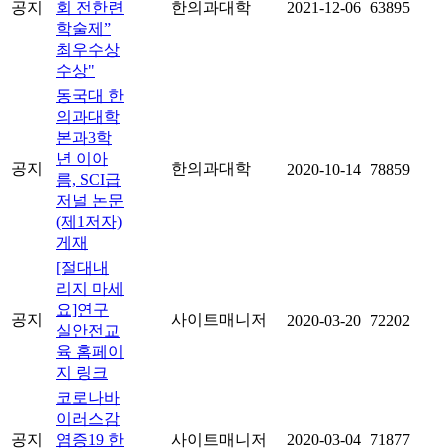
공지
회 전한련
한의과대학
2021-12-06
63895
학술제”
최우수상
수상"
동국대 한
의과대학
본과3학
년 이아
공지
한의과대학
2020-10-14
78859
름, SCI급
저널 논문
(제1저자)
게재
[절대내
리지 마세
요]연구
공지
사이트매니저
2020-03-20
72202
실안전교
육 홈페이
지 링크
코로나바
이러스감
공지
염증19 한
사이트매니저
2020-03-04
71877