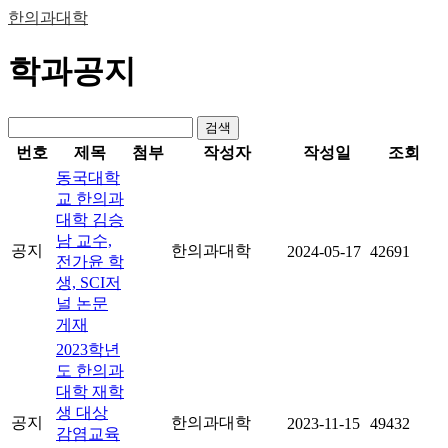
한의과대학
학과공지
검색
번호
제목
첨부
작성자
작성일
조회
동국대학
교 한의과
대학 김승
남 교수,
공지
한의과대학
2024-05-17
42691
전가윤 학
생, SCI저
널 논문
게재
2023학년
도 한의과
대학 재학
생 대상
공지
한의과대학
2023-11-15
49432
감염교육