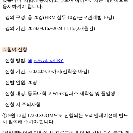
있습니다
.
시험에 응시하고 싶으신 참여자께서는 개인적으로
응시하셔야 합니다
.
-
강의 구성
:
총
20
강
(HRM
실무
10
강
/
근로관계법
10
강
)
-
강의 기간
: 2024.09.16.~2024.11.15.(2
개월간
)
2.
참여 신청
-
신청 방법
:
https://vvd.bz/frRY
-
신청 기간
: ~2024.09.10
까지
(
선착순 마감
)
-
선발 인원
: 20
명
-
신청 대상
:
동국대학교
WISE
캠퍼스 재학생 및 졸업생
-
신청 시 주의사항
①
9
월
13
일
17:00 ZOOM
으로 진행되는 오리엔테이션에 반드
시 참여해 주셔야 합니다
.
(
오리엔테이션 미참석 시 프로그램 참여 및 강의 수강 불가
,
참